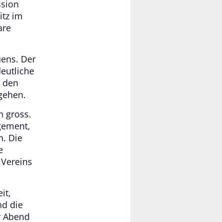
ssion
itz im
are
uens. Der
eutliche
t den
gehen.
n gross.
agement,
. Die
e
 Vereins
it,
nd die
r Abend