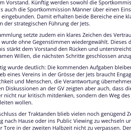
m Vorstand. Künftig werden sowohl die Sportkommi
ls auch die Sportkommission Männer über einen Eins
 eingebunden. Damit erhalten beide Bereiche eine kl
n der strategischen Führung der Jets.
ammlung setzte zudem ein klares Zeichen des Vertra
 wurde ohne Gegenstimmen wiedergewählt. Dieses d
is stärkt dem Vorstand den Rücken und unterstreich
men Willen, die nächsten Schritte geschlossen anzu
itig wurde deutlich: Die kommenden Aufgaben bleibe
ieb eines Vereins in der Grösse der Jets braucht Eng
ichkeit und Menschen, die Verantwortung übernehmen
en Diskussionen an der GV zeigten aber auch, dass di
er nicht nur kritisch mitdenken, sondern den Weg des
leiten wollen.
chluss der Traktanden blieb vielen noch genügend Ze
tig nach Hause oder ins Public Viewing zu wechseln u
r Tore in der zweiten Halbzeit nicht zu verpassen. De