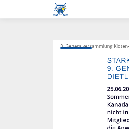
9. Generalversammlung Kloten-D
Frauen L-UPL
STARK
9. G
DIETL
25.06.2
Sommerw
Kanada.
nicht i
Mitglie
die Anw