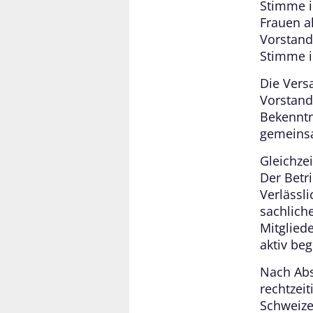
Stimme i
Frauen a
Vorstand
Stimme i
Die Vers
Vorstand
Bekenntn
gemeinsa
Gleichze
Der Betr
Verlässl
sachlich
Mitglied
aktiv beg
Nach Abs
rechtzei
Schweize