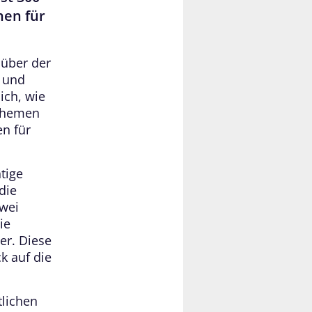
hen für
 über der
h und
ich, wie
 Themen
n für
tige
die
zwei
ie
er. Diese
k auf die
tlichen