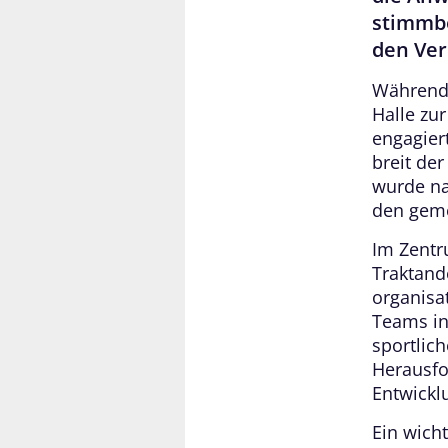
stimmbe
den Ver
Während 
Halle zu
engagier
breit de
wurde na
den gem
Im Zentr
Traktand
organisa
Teams in
sportlich
Herausfor
Entwickl
Ein wicht