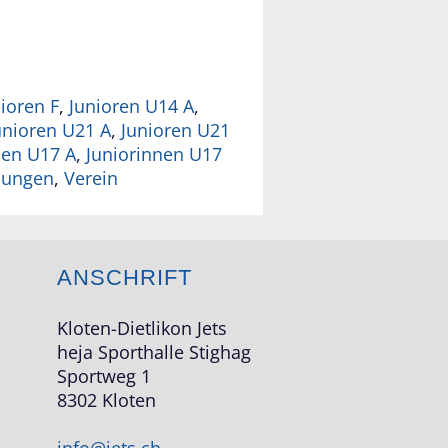
ioren F
,
Junioren U14 A
,
unioren U21 A
,
Junioren U21
nen U17 A
,
Juniorinnen U17
ilungen
,
Verein
ANSCHRIFT
Kloten-Dietlikon Jets
heja Sporthalle Stighag
Sportweg 1
8302 Kloten