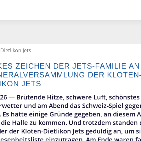
ietlikon Jets
ES ZEICHEN DER JETS-FAMILIE AN
ENERALVERSAMMLUNG DER KLOTEN
IKON JETS
026 —
Brütende Hitze, schwere Luft, schönstes
etter und am Abend das Schweiz-Spiel gege
 Es hätte einige Gründe gegeben, an diesem 
n die Halle zu kommen. Und trotzdem standen 
der der Kloten-Dietlikon Jets geduldig an, um si
esenheitsliste einzutragen. Am Ende waren fa