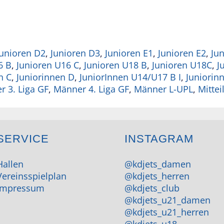
Junioren D2
,
Junioren D3
,
Junioren E1
,
Junioren E2
,
Jun
6 B
,
Junioren U16 C
,
Junioren U18 B
,
Junioren U18C
,
J
n C
,
Juniorinnen D
,
JuniorInnen U14/U17 B I
,
Juniorin
 3. Liga GF
,
Männer 4. Liga GF
,
Männer L-UPL
,
Mitte
SERVICE
INSTAGRAM
Hallen
@kdjets_damen
Vereinsspielplan
@kdjets_herren
Impressum
@kdjets_club
@kdjets_u21_damen
@kdjets_u21_herren