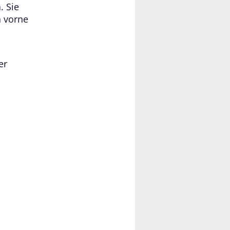
. Sie
h vorne
er