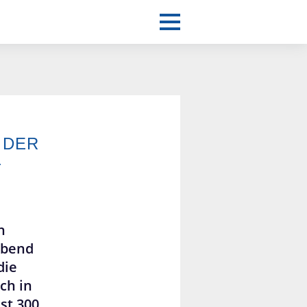
 DER
-
n
Abend
die
ch in
st 300