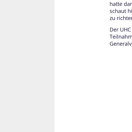
hatte dam
schaut hi
zu richte
Der UHC K
Teilnahm
General