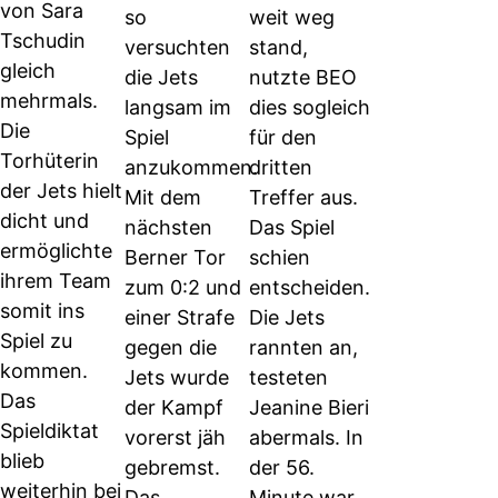
von Sara
so
weit weg
Tschudin
versuchten
stand,
gleich
die Jets
nutzte BEO
mehrmals.
langsam im
dies sogleich
Die
Spiel
für den
Torhüterin
anzukommen.
dritten
der Jets hielt
Mit dem
Treffer aus.
dicht und
nächsten
Das Spiel
ermöglichte
Berner Tor
schien
ihrem Team
zum 0:2 und
entscheiden.
somit ins
einer Strafe
Die Jets
Spiel zu
gegen die
rannten an,
kommen.
Jets wurde
testeten
Das
der Kampf
Jeanine Bieri
Spieldiktat
vorerst jäh
abermals. In
blieb
gebremst.
der 56.
weiterhin bei
Das
Minute war