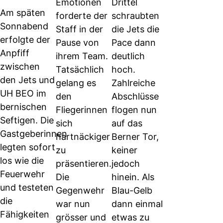
Emotionen
Drittel
Am späten
forderte der
schraubten
Sonnabend
Staff in der
die Jets die
erfolgte der
Pause von
Pace dann
Anpfiff
ihrem Team.
deutlich
zwischen
Tatsächlich
hoch.
den Jets und
gelang es
Zahlreiche
UH BEO im
den
Abschlüsse
bernischen
Fliegerinnen
flogen nun
Seftigen. Die
sich
auf das
Gastgeberinnen
hartnäckiger
Berner Tor,
legten sofort
zu
keiner
los wie die
präsentieren.
jedoch
Feuerwehr
Die
hinein. Als
und testeten
Gegenwehr
Blau-Gelb
die
war nun
dann einmal
Fähigkeiten
grösser und
etwas zu