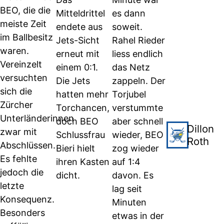
BEO, die die
Mitteldrittel
es dann
meiste Zeit
endete aus
soweit.
im Ballbesitz
Jets-Sicht
Rahel Rieder
waren.
erneut mit
liess endlich
Vereinzelt
einem 0:1.
das Netz
versuchten
Die Jets
zappeln. Der
sich die
hatten mehr
Torjubel
Zürcher
Torchancen,
verstummte
Unterländerinnen
doch BEO
aber schnell
Dillon
zwar mit
Schlussfrau
wieder, BEO
Roth
Abschlüssen.
Bieri hielt
zog wieder
Es fehlte
ihren Kasten
auf 1:4
jedoch die
dicht.
davon. Es
letzte
lag seit
Konsequenz.
Minuten
Besonders
etwas in der