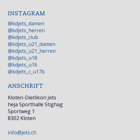
INSTAGRAM
@kdjets_damen
@kdjets_herren
@kdjets_club
@kdjets_u21_damen
@kdjets_u21_herren
@kdjets_u18
@kdjets_u16
@kdjets_c_u17b
ANSCHRIFT
Kloten-Dietlikon Jets
heja Sporthalle Stighag
Sportweg 1
8302 Kloten
info@jets.ch