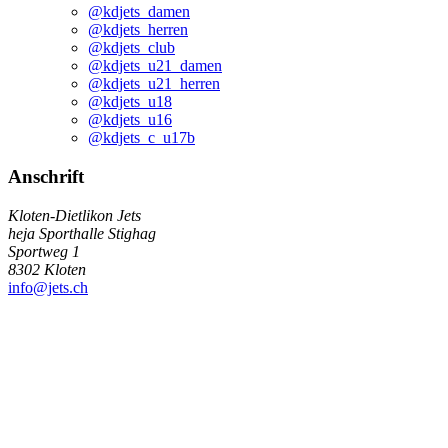
@kdjets_damen
@kdjets_herren
@kdjets_club
@kdjets_u21_damen
@kdjets_u21_herren
@kdjets_u18
@kdjets_u16
@kdjets_c_u17b
Anschrift
Kloten-Dietlikon Jets
heja Sporthalle Stighag
Sportweg 1
8302 Kloten
info@jets.ch