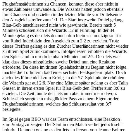
Flughafenstädterinnen zu Chancen, konnten diese aber nicht in
etwas Zählbares umwandeln. Die Wizards hatten jedoch ebenfalls
ihre Chancen und erzielten in der letzten Minute vor Drittelsende
den Ausgleichstreffer zum 1:1. Der Start ins zweite Drittel gelang
Blau-Gelb anschliessend nicht wie gewünscht. Bereits nach 5
Minuten schossen sich die Wizards 1:2 in Führung. In der 34.
Minute gelang es den Jets dennoch durch ein «schmutziges» Tor
von Rahel Inderbitzin den Ausgleich zum 2:2 zu erzielen. Trotz
dieses Treffers gelang es den Zürcher Unterländerinnen nicht wieder
zu ihrem Spiel zurückzufinden. Infolgedessen erhöhten die Wizards
den Spielstand in nur dreieinhalb Minuten auf 2:5. Den Jets war
klar, dass dieses missglückte zweite Drittel nun eine Reaktion
erforderte. Da diese im dritten Spielabschnitt zu Beginn nicht folgte,
machte die Torhüterin bald einer sechsten Feldspielerin platz. Doch
auch dies führte nicht zum Erfolg. In der 57. Spielminute erhöhten
die Wizards gar auf 2:6. Nur eine Minute später gelang es aber Talin
Gasser, in ihrem ersten Spiel für Blau-Gelb den Treffer zum 3:6 zu
erzielen. Die Zeit rannte den Jets nun aber immer mehr davon.
Schliesslich sorgte ein missglückter Pass zu einem Eigentor der
Flughafenstädterinnen, welches das Schlussresultat von 3:7
besiegelte.
Im Spiel gegen BEO war das Team entschlossen, eine Reaktion
zum Vortag zu zeigen. Der Start in den Match verlief jedoch sehr
holprig. Dennoch gelang es den Jets, in Person von Jeanne Bohrer,