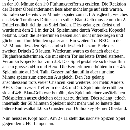
in der 10. Minute den 1:0 Fürhungstreffer zu erzielen. Die Reaktion
der Berner Oberländerinnen liess aber nicht lange auf sich warten.
So trafen sie bereits vier Minuten später zum 1:1-Ausgleich, welches
das letzte Tor dieses Drittels sein sollte. Blau-Gelb musste nun im 2.
Drittel endlich richtig ins Spiel finden. Dies gelang zunächst und
wurde mit dem 2:1 in der 24. Spielminute durch Veronika Kopecká
belohnt. Doch die Bernerinnen liessen sich nicht unterkriegen und
glichen nur fünf Minuten später aus. Ein weiters Tor BEOs in der
32. Minute liess den Spielstand schliesslich bis zum Ende des
zweiten Drittels 2:3 lauten. Wiederum waren es danach aber die
Flughafenstädterinnen, die mit einem Tor ins letzte Drittel starteten.
Veronika Kopecká traf zum 3:3. Das Spiel gestaltete sich daraufhin
als ein grosses «Hin und Her». Die Bernerinnen erhöhten in der 45.
Spielminute auf 3:4. Talin Gasser traf daraufhin aber nur eine
Minute später zum erneuten Ausgleich. Den Jets gelang
anschliessend trotz vieler Chancen kein weiteres Tor mehr. Anders
BEO. Durch zwei Treffer in der 48. und 56. Spielminute erhöhten
sie auf 4:6. Blau-Gelb war bemüht, das Spiel mit einer zusätzlichen
Feldspielerin auszugleichen oder gar zu drehen. Dies gelang jedoch
innerhalb der 60 Minuten Spielzeit nicht mehr und so lautete das
bittere Endresultat 4:6 zu Gunsten von Unihockey Berner Oberland.
Nun heisst es Kopf hoch. Am 27.11 steht das nächste Spitzen-Spiel
gegen den UHC Laupen an.