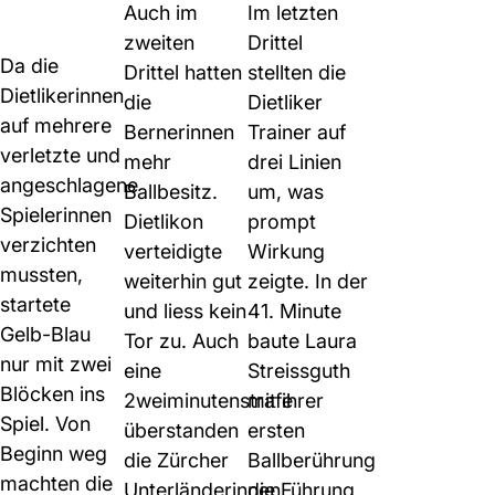
Auch im
Im letzten
zweiten
Drittel
Da die
Drittel hatten
stellten die
Dietlikerinnen
die
Dietliker
auf mehrere
Bernerinnen
Trainer auf
verletzte und
mehr
drei Linien
angeschlagene
Ballbesitz.
um, was
Spielerinnen
Dietlikon
prompt
verzichten
verteidigte
Wirkung
mussten,
weiterhin gut
zeigte. In der
startete
und liess kein
41. Minute
Gelb-Blau
Tor zu. Auch
baute Laura
nur mit zwei
eine
Streissguth
Blöcken ins
2weiminutenstrafe
mit ihrer
Spiel. Von
überstanden
ersten
Beginn weg
die Zürcher
Ballberührung
machten die
Unterländerinnen
die Führung