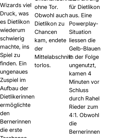
Wizards viel
ohne Tor.
für Dietlikon
Druck, was
Obwohl auch
aus. Eine
es Dietlikon
Dietlikon zu
Powerplay-
wiederum
Chancen
Situation
schwierig
kam, endete
liessen die
machte, ins
der
Gelb-Blauen
Spiel zu
Mittelabschnitt
in der Folge
finden. Ein
torlos.
ungenutzt,
ungenaues
kamen 4
Zuspiel im
Minuten vor
Aufbau der
Schluss
Dietlikerinnen
durch Rahel
ermöglichte
Rieder zum
den
4:1. Obwohl
Bernerinnen
die
die erste
Bernerinnen