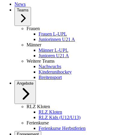
News
Teams
Frauen
Frauen L-UPL
Juniorinnen U21 A
Männer
Männer L-UPL
Junioren U21 A
Weitere Teams
Nachwuchs
Kinderunihockey
Breitensport
Angebote
RLZ Kloten
RLZ Kloten
RLZ Kids (U12/U13)
Ferienkurse
Ferienkurse Herbstferien
Engagement