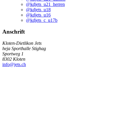
@kdjets_u21_herren
@kdjets_u18
@kdjets_u16
@kdjets_c_u17b
Anschrift
Kloten-Dietlikon Jets
heja Sporthalle Stighag
Sportweg 1
8302 Kloten
info@jets.ch