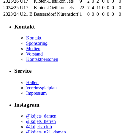
2025/26
U17
Kloten-Dietlikon Jets
9
2
0
2
0
0
0
0
2024/25
U17
Kloten-Dietlikon Jets
22
7
4
11
0
0
0
0
2023/24
U21 B
Bassersdorf Nürensdorf
1
0
0
0
0
0
0
0
Kontakt
Kontakt
Sponsoring
Medien
Vorstand
Kontaktpersonen
Service
Hallen
Vereinsspielplan
Impressum
Instagram
@kdjets_damen
@kdjets_herren
@kdjets_club
@kdjets_u21_damen