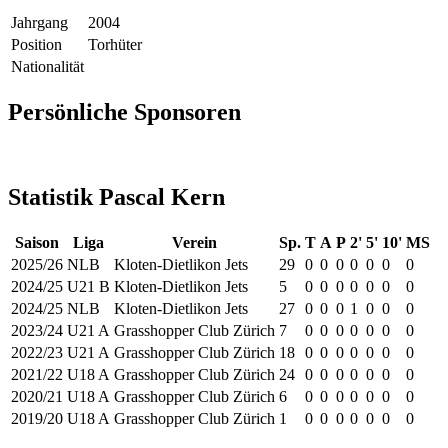
Jahrgang
2004
Position
Torhüter
Nationalität
Persönliche Sponsoren
Statistik Pascal Kern
Saison
Liga
Verein
Sp.
T
A
P
2'
5'
10'
MS
2025/26
NLB
Kloten-Dietlikon Jets
29
0
0
0
0
0
0
0
2024/25
U21 B
Kloten-Dietlikon Jets
5
0
0
0
0
0
0
0
2024/25
NLB
Kloten-Dietlikon Jets
27
0
0
0
1
0
0
0
2023/24
U21 A
Grasshopper Club Zürich
7
0
0
0
0
0
0
0
2022/23
U21 A
Grasshopper Club Zürich
18
0
0
0
0
0
0
0
2021/22
U18 A
Grasshopper Club Zürich
24
0
0
0
0
0
0
0
2020/21
U18 A
Grasshopper Club Zürich
6
0
0
0
0
0
0
0
2019/20
U18 A
Grasshopper Club Zürich
1
0
0
0
0
0
0
0