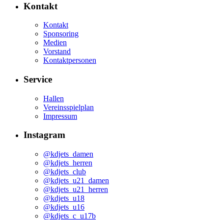
Kontakt
Kontakt
Sponsoring
Medien
Vorstand
Kontaktpersonen
Service
Hallen
Vereinsspielplan
Impressum
Instagram
@kdjets_damen
@kdjets_herren
@kdjets_club
@kdjets_u21_damen
@kdjets_u21_herren
@kdjets_u18
@kdjets_u16
@kdjets_c_u17b