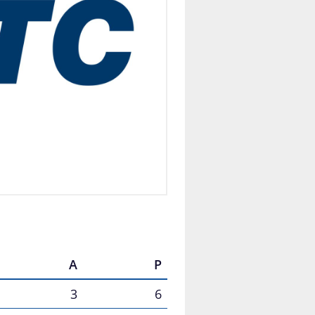
A
P
3
6