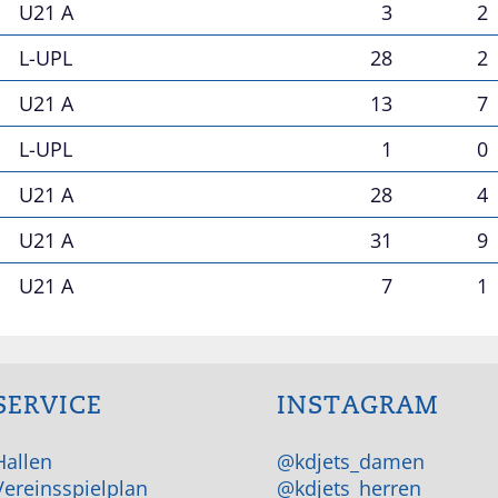
U21 A
3
2
L-UPL
28
2
U21 A
13
7
L-UPL
1
0
U21 A
28
4
U21 A
31
9
U21 A
7
1
SERVICE
INSTAGRAM
Hallen
@kdjets_damen
Vereinsspielplan
@kdjets_herren