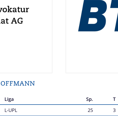
 HOFFMANN
Liga
Sp.
T
L-UPL
25
3