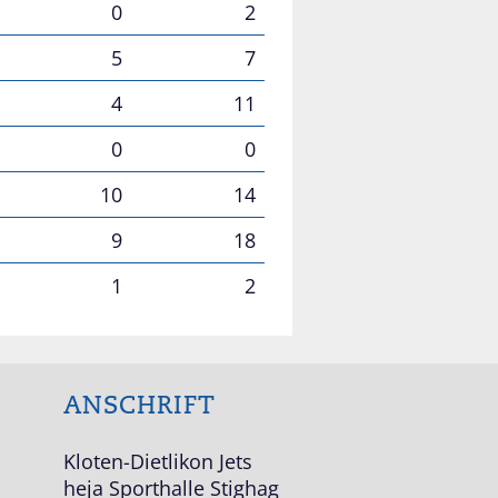
0
2
5
7
4
11
0
0
10
14
9
18
1
2
ANSCHRIFT
Kloten-Dietlikon Jets
heja Sporthalle Stighag