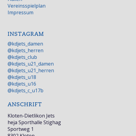
Vereinsspielplan
Impressum
INSTAGRAM
@kdjets_damen
@kdjets_herren
@kdjets_club
@kdjets_u21_damen
@kdjets_u21_herren
@kdjets_u18
@kdjets_u16
@kdjets_c_u17b
ANSCHRIFT
Kloten-Dietlikon Jets
heja Sporthalle Stighag
Sportweg 1
8302 Kloten