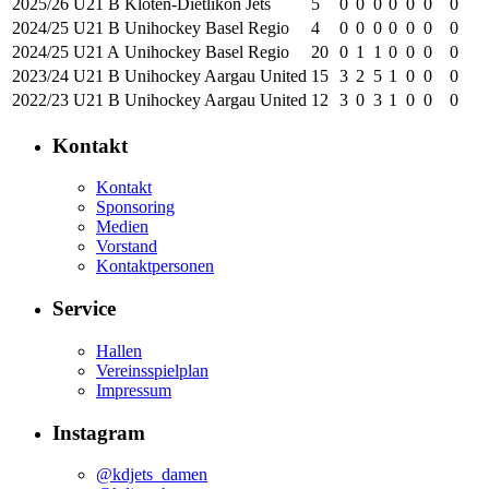
2025/26
U21 B
Kloten-Dietlikon Jets
5
0
0
0
0
0
0
0
2024/25
U21 B
Unihockey Basel Regio
4
0
0
0
0
0
0
0
2024/25
U21 A
Unihockey Basel Regio
20
0
1
1
0
0
0
0
2023/24
U21 B
Unihockey Aargau United
15
3
2
5
1
0
0
0
2022/23
U21 B
Unihockey Aargau United
12
3
0
3
1
0
0
0
Kontakt
Kontakt
Sponsoring
Medien
Vorstand
Kontaktpersonen
Service
Hallen
Vereinsspielplan
Impressum
Instagram
@kdjets_damen