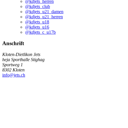
@kdjets_herren
@kdjets_club
@kdjets_u21_damen
@kdjets_u21_herren
@kdjets_u18
@kdjets_u16
@kdjets_c_u17b
Anschrift
Kloten-Dietlikon Jets
heja Sporthalle Stighag
Sportweg 1
8302 Kloten
info@jets.ch