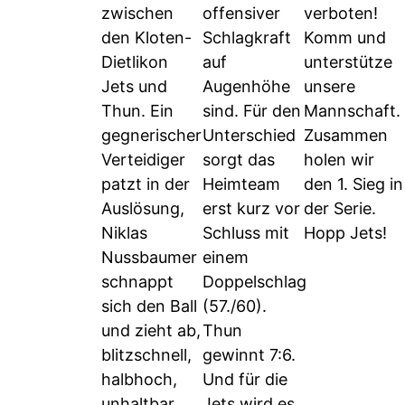
zwischen
offensiver
verboten!
den Kloten-
Schlagkraft
Komm und
Dietlikon
auf
unterstütze
Jets und
Augenhöhe
unsere
Thun. Ein
sind. Für den
Mannschaft.
gegnerischer
Unterschied
Zusammen
Verteidiger
sorgt das
holen wir
patzt in der
Heimteam
den 1. Sieg in
Auslösung,
erst kurz vor
der Serie.
Niklas
Schluss mit
Hopp Jets!
Nussbaumer
einem
schnappt
Doppelschlag
sich den Ball
(57./60).
und zieht ab,
Thun
blitzschnell,
gewinnt 7:6.
halbhoch,
Und für die
unhaltbar.
Jets wird es