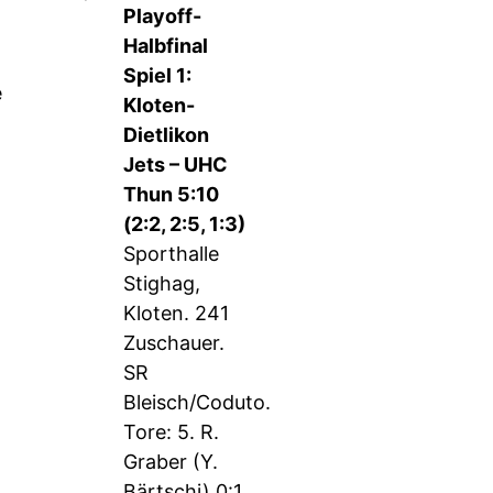
Playoff-
Halbfinal
Spiel 1:
e
Kloten-
Dietlikon
Jets – UHC
Thun 5:10
(2:2, 2:5, 1:3)
Sporthalle
Stighag,
Kloten. 241
Zuschauer.
SR
Bleisch/Coduto.
Tore: 5. R.
Graber (Y.
Bärtschi) 0:1.