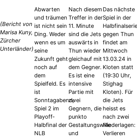
Abwarten
Nach diesem
Das nächste
und träumen
Treffer in der
Spiel in der
(Bericht von
ist nicht sein
11. Minute
Halbfinalseri
Marisa Kuny,
Ding. Weder
sind die Jets
gegen Thun
Zürcher
wenn es um
auswärts in
findet am
Unterländer)
seine
Thun wieder
Mittwoch
Zukunft geht
gleichauf mit
13.03.24 in
noch auf
dem Gegner.
Kloten statt
dem
Es ist eine
(19:30 Uhr,
Spielfeld. Es
intensive
Stighag
ist
Partie mit
Kloten). Für
Sonntagabend,
zwei
die Jets
Spiel 2 im
Gegnern, die
heisst es
Playoff-
punkto
nach zwei
Halbfinal der
Gestaltungswille
Niederlagen:
NLB
und
Verlieren