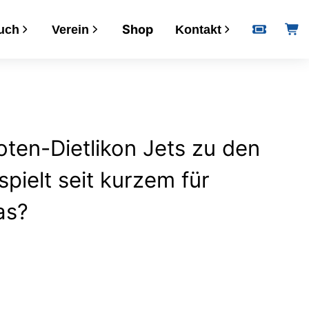
 der beste Playoff-
Shop
uch
Verein
Kontakt
Informationen
Kalender
Downloads
oten-Dietlikon Jets zu den
VERSA
pielt seit kurzem für
Postadresse
as?
Bankverbindung
Öffnungszeiten