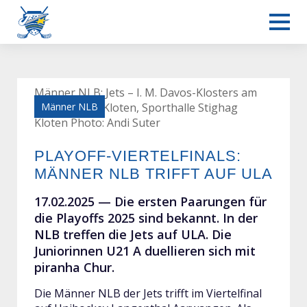
Männer NLB: Jets – I. M. Davos-Klosters am
15.02.2025 in Kloten, Sporthalle Stighag
Männer NLB
Kloten Photo: Andi Suter
PLAYOFF-VIERTELFINALS:
MÄNNER NLB TRIFFT AUF ULA
17.02.2025 —
Die ersten Paarungen für
die Playoffs 2025 sind bekannt. In der
NLB treffen die Jets auf ULA. Die
Juniorinnen U21 A duellieren sich mit
piranha Chur.
Die Männer NLB der Jets trifft im Viertelfinal