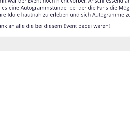
it war der Event noch nicht vorbei! Anschliessend a
b es eine Autogrammstunde, bei der die Fans die Mögl
ihre Idole hautnah zu erleben und sich Autogramme zu
ank an alle die bei diesem Event dabei waren!