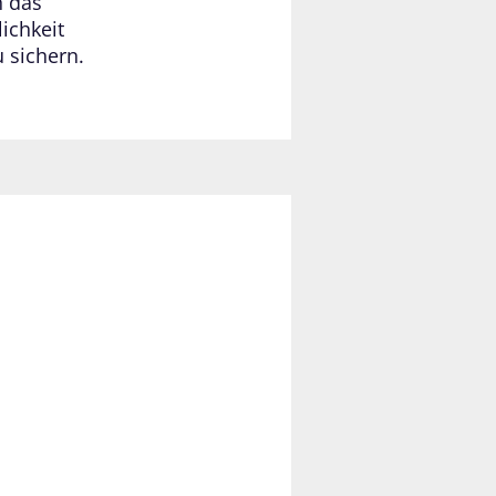
n das
ichkeit
 sichern.