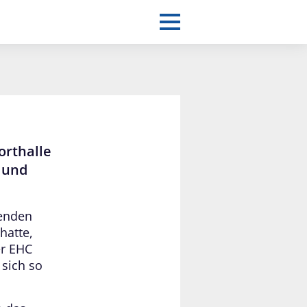
orthalle
 und
nenden
hatte,
er EHC
 sich so