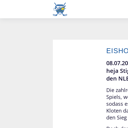
EISH
Männer NLB
08.07.2
heja St
den NLB
Die zahl
Spiels, w
sodass e
Kloten d
den Sieg 