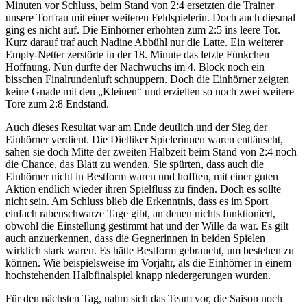
Minuten vor Schluss, beim Stand von 2:4 ersetzten die Trainer
unsere Torfrau mit einer weiteren Feldspielerin. Doch auch diesmal
ging es nicht auf. Die Einhörner erhöhten zum 2:5 ins leere Tor.
Kurz darauf traf auch Nadine Abbühl nur die Latte. Ein weiterer
Empty-Netter zerstörte in der 18. Minute das letzte Fünkchen
Hoffnung. Nun durfte der Nachwuchs im 4. Block noch ein
bisschen Finalrundenluft schnuppern. Doch die Einhörner zeigten
keine Gnade mit den „Kleinen“ und erzielten so noch zwei weitere
Tore zum 2:8 Endstand.
Auch dieses Resultat war am Ende deutlich und der Sieg der
Einhörner verdient. Die Dietliker Spielerinnen waren enttäuscht,
sahen sie doch Mitte der zweiten Halbzeit beim Stand von 2:4 noch
die Chance, das Blatt zu wenden. Sie spürten, dass auch die
Einhörner nicht in Bestform waren und hofften, mit einer guten
Aktion endlich wieder ihren Spielfluss zu finden. Doch es sollte
nicht sein. Am Schluss blieb die Erkenntnis, dass es im Sport
einfach rabenschwarze Tage gibt, an denen nichts funktioniert,
obwohl die Einstellung gestimmt hat und der Wille da war. Es gilt
auch anzuerkennen, dass die Gegnerinnen in beiden Spielen
wirklich stark waren. Es hätte Bestform gebraucht, um bestehen zu
können. Wie beispielsweise im Vorjahr, als die Einhörner in einem
hochstehenden Halbfinalspiel knapp niedergerungen wurden.
Für den nächsten Tag, nahm sich das Team vor, die Saison noch