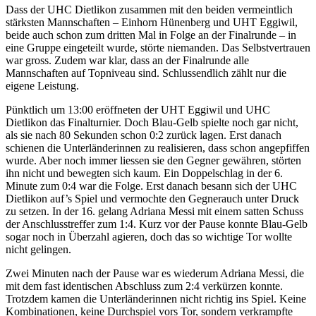
Dass der UHC Dietlikon zusammen mit den beiden vermeintlich
stärksten Mannschaften – Einhorn Hünenberg und UHT Eggiwil,
beide auch schon zum dritten Mal in Folge an der Finalrunde – in
eine Gruppe eingeteilt wurde, störte niemanden. Das Selbstvertrauen
war gross. Zudem war klar, dass an der Finalrunde alle
Mannschaften auf Topniveau sind. Schlussendlich zählt nur die
eigene Leistung.
Pünktlich um 13:00 eröffneten der UHT Eggiwil und UHC
Dietlikon das Finalturnier. Doch Blau-Gelb spielte noch gar nicht,
als sie nach 80 Sekunden schon 0:2 zurück lagen. Erst danach
schienen die Unterländerinnen zu realisieren, dass schon angepfiffen
wurde. Aber noch immer liessen sie den Gegner gewähren, störten
ihn nicht und bewegten sich kaum. Ein Doppelschlag in der 6.
Minute zum 0:4 war die Folge. Erst danach besann sich der UHC
Dietlikon auf’s Spiel und vermochte den Gegnerauch unter Druck
zu setzen. In der 16. gelang Adriana Messi mit einem satten Schuss
der Anschlusstreffer zum 1:4. Kurz vor der Pause konnte Blau-Gelb
sogar noch in Überzahl agieren, doch das so wichtige Tor wollte
nicht gelingen.
Zwei Minuten nach der Pause war es wiederum Adriana Messi, die
mit dem fast identischen Abschluss zum 2:4 verkürzen konnte.
Trotzdem kamen die Unterländerinnen nicht richtig ins Spiel. Keine
Kombinationen, keine Durchspiel vors Tor, sondern verkrampfte