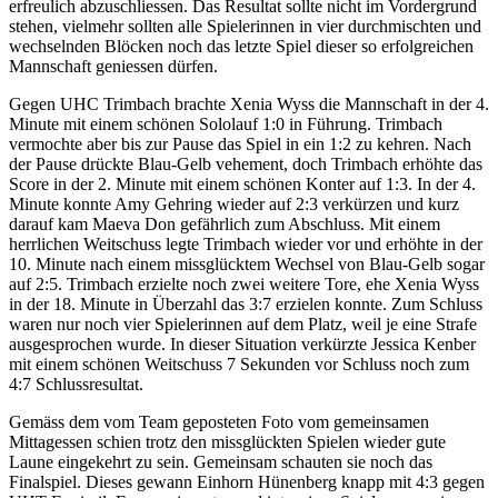
erfreulich abzuschliessen. Das Resultat sollte nicht im Vordergrund
stehen, vielmehr sollten alle Spielerinnen in vier durchmischten und
wechselnden Blöcken noch das letzte Spiel dieser so erfolgreichen
Mannschaft geniessen dürfen.
Gegen UHC Trimbach brachte Xenia Wyss die Mannschaft in der 4.
Minute mit einem schönen Sololauf 1:0 in Führung. Trimbach
vermochte aber bis zur Pause das Spiel in ein 1:2 zu kehren. Nach
der Pause drückte Blau-Gelb vehement, doch Trimbach erhöhte das
Score in der 2. Minute mit einem schönen Konter auf 1:3. In der 4.
Minute konnte Amy Gehring wieder auf 2:3 verkürzen und kurz
darauf kam Maeva Don gefährlich zum Abschluss. Mit einem
herrlichen Weitschuss legte Trimbach wieder vor und erhöhte in der
10. Minute nach einem missglücktem Wechsel von Blau-Gelb sogar
auf 2:5. Trimbach erzielte noch zwei weitere Tore, ehe Xenia Wyss
in der 18. Minute in Überzahl das 3:7 erzielen konnte. Zum Schluss
waren nur noch vier Spielerinnen auf dem Platz, weil je eine Strafe
ausgesprochen wurde. In dieser Situation verkürzte Jessica Kenber
mit einem schönen Weitschuss 7 Sekunden vor Schluss noch zum
4:7 Schlussresultat.
Gemäss dem vom Team geposteten Foto vom gemeinsamen
Mittagessen schien trotz den missglückten Spielen wieder gute
Laune eingekehrt zu sein. Gemeinsam schauten sie noch das
Finalspiel. Dieses gewann Einhorn Hünenberg knapp mit 4:3 gegen