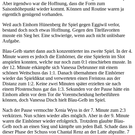
Aber irgendwo war die Hoffnung, dass die Form zum
Saisonhöhepunkt wieder kommt. Können und Routine waren ja
eigentlich genügend vorhanden.
Weil auch Einhorn Hünenberg ihr Spiel gegen Eggiwil verlor,
bestand doch noch etwas Hoffnung. Gegen den Titelfavoriten
musste ein Sieg her. Eine schwierige, wenn auch nicht unlösbare
Aufgabe.
Blau-Gelb startet dann auch konzentrierter ins zweite Spiel. In der 4.
Minute waren es jedoch die Einhörner, die eine Spielerin im Slot
anspielen konnten, welche nur noch zum 0:1 einschieben musste. In
der 12. Minute erkämpfte sich Vanessa Debrunner mit einem
schönen Weitschuss das 1:1. Danach übernahmen die Einhörner
wieder das Spieldiktat und verwerteten einen Freistoss aus der
Distanz zum 1:2. Keine zwei Minuten später erzielten sie nach
einem Pfostenschuss gar das 1:3. Sekunden vor der Pause hätte ein
Einhorn allein vor dem Tor die Vorentscheidung herbeiführen
können, doch Vanessa Disch hielt Blau-Gelb im Spiel.
Nach der Pause vermochte Xenia Wyss in der 7. Minute zum 2:3
verkürzen. Nun schien wieder alles möglich. Aber in der 9. Minute
waren die Einhörner wieder erfolgreich. Trotzdem glaubte Blau-
Gelb noch an einen Sieg und kämpfte um jeden Ball. Schade dass in
dieser Phase der Schuss von Chantal Renz an der Latte abprallte. 7