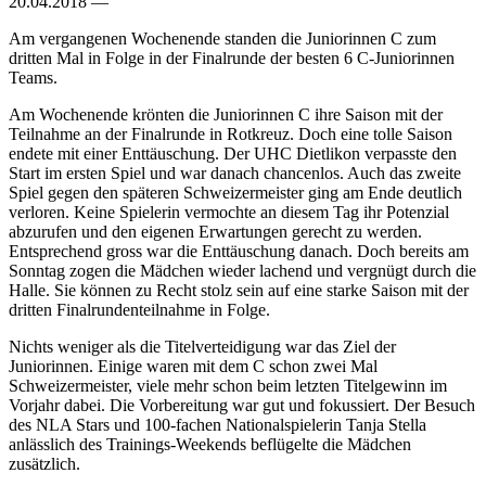
20.04.2018 —
Am vergangenen Wochenende standen die Juniorinnen C zum
dritten Mal in Folge in der Finalrunde der besten 6 C-Juniorinnen
Teams.
Am Wochenende krönten die Juniorinnen C ihre Saison mit der
Teilnahme an der Finalrunde in Rotkreuz. Doch eine tolle Saison
endete mit einer Enttäuschung. Der UHC Dietlikon verpasste den
Start im ersten Spiel und war danach chancenlos. Auch das zweite
Spiel gegen den späteren Schweizermeister ging am Ende deutlich
verloren. Keine Spielerin vermochte an diesem Tag ihr Potenzial
abzurufen und den eigenen Erwartungen gerecht zu werden.
Entsprechend gross war die Enttäuschung danach. Doch bereits am
Sonntag zogen die Mädchen wieder lachend und vergnügt durch die
Halle. Sie können zu Recht stolz sein auf eine starke Saison mit der
dritten Finalrundenteilnahme in Folge.
Nichts weniger als die Titelverteidigung war das Ziel der
Juniorinnen. Einige waren mit dem C schon zwei Mal
Schweizermeister, viele mehr schon beim letzten Titelgewinn im
Vorjahr dabei. Die Vorbereitung war gut und fokussiert. Der Besuch
des NLA Stars und 100-fachen Nationalspielerin Tanja Stella
anlässlich des Trainings-Weekends beflügelte die Mädchen
zusätzlich.