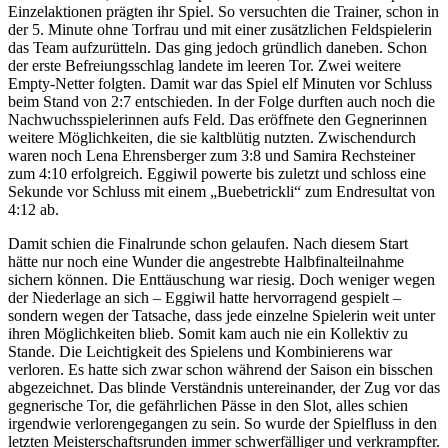
Einzelaktionen prägten ihr Spiel. So versuchten die Trainer, schon in
der 5. Minute ohne Torfrau und mit einer zusätzlichen Feldspielerin
das Team aufzurütteln. Das ging jedoch gründlich daneben. Schon
der erste Befreiungsschlag landete im leeren Tor. Zwei weitere
Empty-Netter folgten. Damit war das Spiel elf Minuten vor Schluss
beim Stand von 2:7 entschieden. In der Folge durften auch noch die
Nachwuchsspielerinnen aufs Feld. Das eröffnete den Gegnerinnen
weitere Möglichkeiten, die sie kaltblütig nutzten. Zwischendurch
waren noch Lena Ehrensberger zum 3:8 und Samira Rechsteiner
zum 4:10 erfolgreich. Eggiwil powerte bis zuletzt und schloss eine
Sekunde vor Schluss mit einem „Buebetrickli“ zum Endresultat von
4:12 ab.
Damit schien die Finalrunde schon gelaufen. Nach diesem Start
hätte nur noch eine Wunder die angestrebte Halbfinalteilnahme
sichern können. Die Enttäuschung war riesig. Doch weniger wegen
der Niederlage an sich – Eggiwil hatte hervorragend gespielt –
sondern wegen der Tatsache, dass jede einzelne Spielerin weit unter
ihren Möglichkeiten blieb. Somit kam auch nie ein Kollektiv zu
Stande. Die Leichtigkeit des Spielens und Kombinierens war
verloren. Es hatte sich zwar schon während der Saison ein bisschen
abgezeichnet. Das blinde Verständnis untereinander, der Zug vor das
gegnerische Tor, die gefährlichen Pässe in den Slot, alles schien
irgendwie verlorengegangen zu sein. So wurde der Spielfluss in den
letzten Meisterschaftsrunden immer schwerfälliger und verkrampfter.