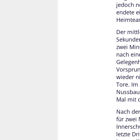
jedoch n
endete e
Heimtea
Der mittl
Sekunden
zwei Min
nach ein
Gelegenhe
Vorsprun
wieder ni
Tore. Im 
Nussbaum
Mal mit 
Nach der
für zwei
Innersch
letzte D