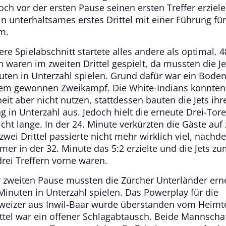
och vor der ersten Pause seinen ersten Treffer erziel
in unterhaltsames erstes Drittel mit einer Führung fü
m.
ere Spielabschnitt startete alles andere als optimal. 4
 waren im zweiten Drittel gespielt, da mussten die Je
uten in Unterzahl spielen. Grund dafür war ein Boden
em gewonnen Zweikampf. Die White-Indians konnten
it aber nicht nutzen, stattdessen bauten die Jets ihr
g in Unterzahl aus. Jedoch hielt die erneute Drei-Tor
cht lange. In der 24. Minute verkürzten die Gäste auf
zwei Drittel passierte nicht mehr wirklich viel, nachd
er in der 32. Minute das 5:2 erzielte und die Jets zu
drei Treffern vorne waren.
 zweiten Pause mussten die Zürcher Unterländer ern
 Minuten in Unterzahl spielen. Das Powerplay für die
weizer aus Inwil-Baar wurde überstanden vom Heim
rittel war ein offener Schlagabtausch. Beide Mannscha