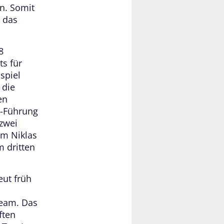
en. Somit
r das
8
ts für
spiel
 die
en
e-Führung
 zwei
em Niklas
m dritten
eut früh
team. Das
ften