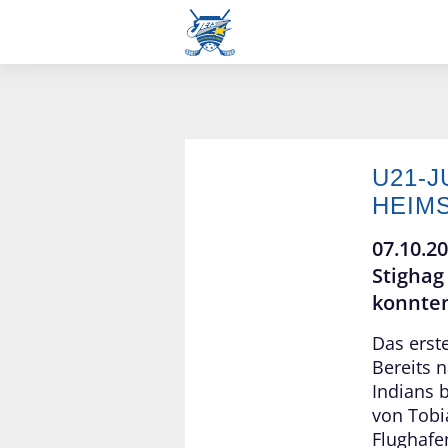
U21-
Junioren U21 B
HEIM
07.10.2
Stighag
konnten
Das erst
Bereits n
Indians 
von Tobi
Flughafe