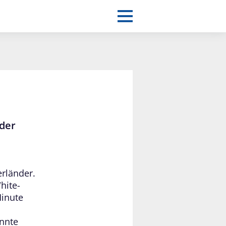
 der
erländer.
hite-
Minute
onnte