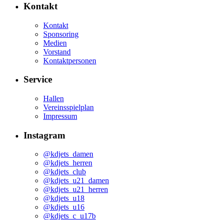
Kontakt
Kontakt
Sponsoring
Medien
Vorstand
Kontaktpersonen
Service
Hallen
Vereinsspielplan
Impressum
Instagram
@kdjets_damen
@kdjets_herren
@kdjets_club
@kdjets_u21_damen
@kdjets_u21_herren
@kdjets_u18
@kdjets_u16
@kdjets_c_u17b