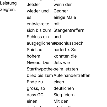
Leistung
Jetsler
wenn der
zeigten.
wieder und
Gegner
es
einige Male
entwickelte
mit
sich bis zum
Stangentreffern
Schluss ein
und
ausgeglichenes
Abschlusspech
Spiel auf
haderte. So
hohem
konnten die
Niveau. Die
Jets wie
Starthypothek
beim letzten
blieb bis zum
Aufeinandertreffen
Ende zu
einen
gross, so
deutlichen
dass GC
Sieg feiern.
einen
Mit den