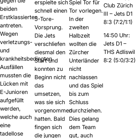
gegen die
erspielte sich
Spiel Tor für
Club Zürich
beiden
schnell einen
Tor vorlegen.
III – Jets D1
Erstklassierten
5-Tore-
In der
8:3 (7:2/1:1)
antreten.
Vorsprung.
zweiten
Wegen
14:50 Uhr:
Die Jets
Halbzeit
verletzungs-
Jets D1 –
verschliefen
wollten die
und
THS Adliswil
diesmal den
Zürcher
krankheitsbedingten
8:2 (5:0/3:2)
Start und
Unterländer
Ausfällen
konnten zu
nicht
mussten die
Beginn nicht
nachlassen
Lücken mit
das
und das Spiel
E-Junioren
umsetzen,
bis zum
aufgefüllt
was sie sich
Schluss
werden,
vorgenommen
durchziehen.
welche auch
hatten. Bald
Dies gelang
eine
fingen sich
dem Team
tadellose
die jungen
gut, auch