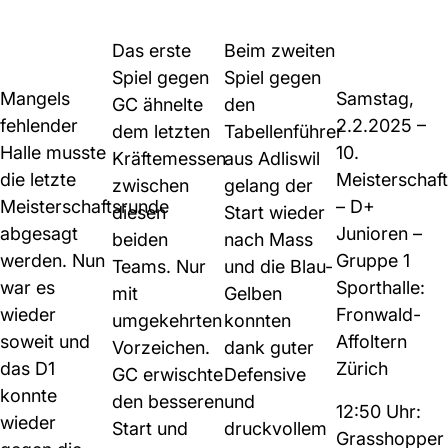
Das erste
Beim zweiten
Spiel gegen
Spiel gegen
Mangels
Samstag,
GC ähnelte
den
fehlender
2.2.2025 –
dem letzten
Tabellenführer
Halle musste
10.
Kräftemessen
aus Adliswil
die letzte
Meisterschaf
zwischen
gelang der
Meisterschaftsrunde
– D+
diesen
Start wieder
abgesagt
Junioren –
beiden
nach Mass
werden. Nun
Gruppe 1
Teams. Nur
und die Blau-
war es
Sporthalle:
mit
Gelben
wieder
Fronwald-
umgekehrten
konnten
soweit und
Affoltern
Vorzeichen.
dank guter
das D1
Zürich
GC erwischte
Defensive
konnte
den besseren
und
12:50 Uhr:
wieder
Start und
druckvollem
Grasshopper