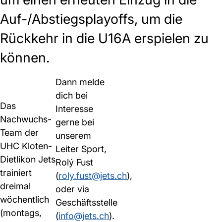
Auf-/Abstiegsplayoffs, um die
Rückkehr in die U16A erspielen zu
können.
Dann melde
dich bei
Das
Interesse
Nachwuchs-
gerne bei
Team der
unserem
UHC Kloten-
Leiter Sport,
Dietlikon Jets
Rolý Fust
trainiert
(
roly.fust@jets.ch
),
dreimal
oder via
wöchentlich
Geschäftsstelle
(montags,
(
info@jets.ch
).