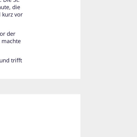
ute, die
 kurz vor
or der
e machte
nd trifft