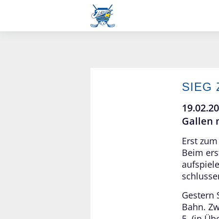
SIEG
Frauen L-UPL
19.02.2
Gallen m
Erst zum
Beim ers
aufspiel
schlusse
Gestern S
Bahn. Zw
5. (in Üb