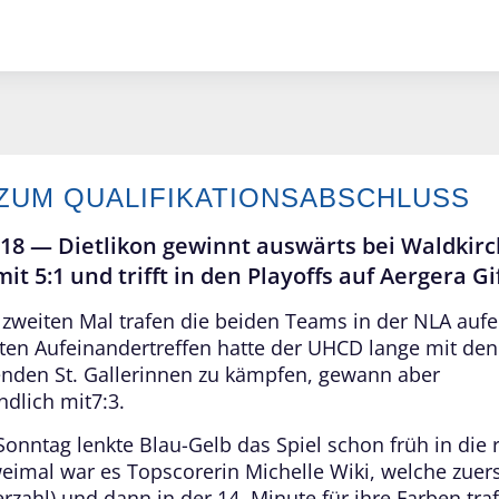
 ZUM QUALIFIKATIONSABSCHLUSS
018 —
Dietlikon gewinnt auswärts bei Waldkirc
it 5:1 und trifft in den Playoffs auf Aergera Gi
 zweiten Mal trafen die beiden Teams in der NLA aufe
ten Aufeinandertreffen hatte der UHCD lange mit den
enden St. Gallerinnen zu kämpfen, gewann aber
ndlich mit7:3.
onntag lenkte Blau-Gelb das Spiel schon früh in die r
eimal war es Topscorerin Michelle Wiki, welche zuers
erzahl) und dann in der 14. Minute für ihre Farben traf.