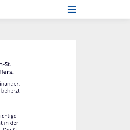
h-St.
ffers.
inander.
 beherzt
ichtige
t in der
 Die St.