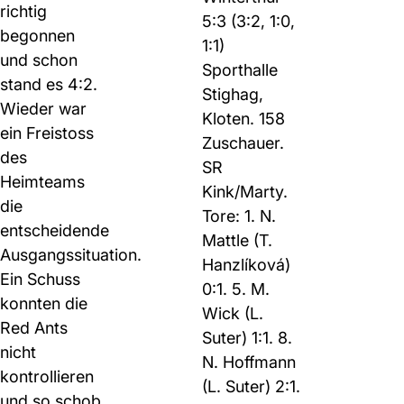
richtig
5:3 (3:2, 1:0,
begonnen
1:1)
und schon
Sporthalle
stand es 4:2.
Stighag,
Wieder war
Kloten. 158
ein Freistoss
Zuschauer.
des
SR
Heimteams
Kink/Marty.
die
Tore: 1. N.
entscheidende
Mattle (T.
Ausgangssituation.
Hanzlíková)
Ein Schuss
0:1. 5. M.
konnten die
Wick (L.
Red Ants
Suter) 1:1. 8.
nicht
N. Hoffmann
kontrollieren
(L. Suter) 2:1.
und so schob