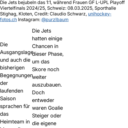
Die Jets bejubeln das 1:1, während Frauen GF L-UPL Playoff
Viertelfinals 2024/25, Schweiz: 08.03.2025, Sporthalle
Stighag, Kloten, Credit: Claudio Schwarz,
unihockey-
fotos.ch
Instagram:
@purzlbaum
Die Jets
hatten einige
Die
Chancen in
Ausgangslage
dieser Phase,
und auch die
um das
bisherigen
Skore noch
Begegnungen
weiter
der
auszubauen.
laufenden
Doch
Saison
entweder
sprachen für
waren Goalie
das
Steiger oder
Heimteam in
die eigene