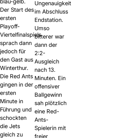
blau-gelb.
Ungenauigkeit
Der Start des
im Abschluss
ersten
Endstation.
Playoff-
Umso
Viertelfinalspiels
bitterer war
sprach dann
dann der
jedoch für
2:2-
den Gast aus
Ausgleich
Winterthur.
nach 13.
Die Red Ants
Minuten. Ein
gingen in der
offensiver
ersten
Ballgewinn
Minute in
sah plötzlich
Führung und
eine Red-
schockten
Ants-
die Jets
Spielerin mit
gleich zu
freier