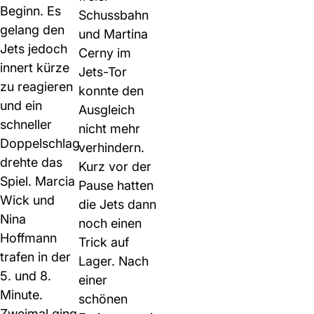
Beginn. Es
Schussbahn
gelang den
und Martina
Jets jedoch
Cerny im
innert kürze
Jets-Tor
zu reagieren
konnte den
und ein
Ausgleich
schneller
nicht mehr
Doppelschlag
verhindern.
drehte das
Kurz vor der
Spiel. Marcia
Pause hatten
Wick und
die Jets dann
Nina
noch einen
Hoffmann
Trick auf
trafen in der
Lager. Nach
5. und 8.
einer
Minute.
schönen
Zweimal ging