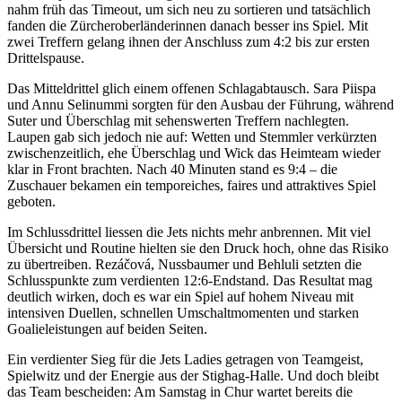
nahm früh das Timeout, um sich neu zu sortieren und tatsächlich
fanden die Zürcheroberländerinnen danach besser ins Spiel. Mit
zwei Treffern gelang ihnen der Anschluss zum 4:2 bis zur ersten
Drittelspause.
Das Mitteldrittel glich einem offenen Schlagabtausch. Sara Piispa
und Annu Selinummi sorgten für den Ausbau der Führung, während
Suter und Überschlag mit sehenswerten Treffern nachlegten.
Laupen gab sich jedoch nie auf: Wetten und Stemmler verkürzten
zwischenzeitlich, ehe Überschlag und Wick das Heimteam wieder
klar in Front brachten. Nach 40 Minuten stand es 9:4 – die
Zuschauer bekamen ein temporeiches, faires und attraktives Spiel
geboten.
Im Schlussdrittel liessen die Jets nichts mehr anbrennen. Mit viel
Übersicht und Routine hielten sie den Druck hoch, ohne das Risiko
zu übertreiben. Rezáčová, Nussbaumer und Behluli setzten die
Schlusspunkte zum verdienten 12:6-Endstand. Das Resultat mag
deutlich wirken, doch es war ein Spiel auf hohem Niveau mit
intensiven Duellen, schnellen Umschaltmomenten und starken
Goalieleistungen auf beiden Seiten.
Ein verdienter Sieg für die Jets Ladies getragen von Teamgeist,
Spielwitz und der Energie aus der Stighag-Halle. Und doch bleibt
das Team bescheiden: Am Samstag in Chur wartet bereits die