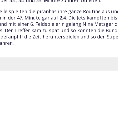
 der 33., 34. und 35. Minute zu ihren Gunsten.
eile spielten die piranhas ihre ganze Routine aus un
 in der 47. Minute gar auf 2:4. Die Jets kämpften bi
und mit einer 6. Feldspielerin gelang Nina Metzger d
s. Der Treffer kam zu spät und so konnten die Bün
deranpfiff die Zeit herunterspielen und so den Sup
fahren.