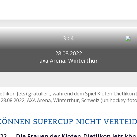
3 : 4
28.08.2022
axa Arena, Winterthur
etlikon Jets) gratuliert, während dem Spiel Kloten-Dietlikon
28.08.2022, AXA Arena, Winterthur, Schweiz (unihockey-foto
 KÖNNEN SUPERCUP NICHT VERTEI
022 —
Die Frauen der Kloten-Dietlikon Jets kö