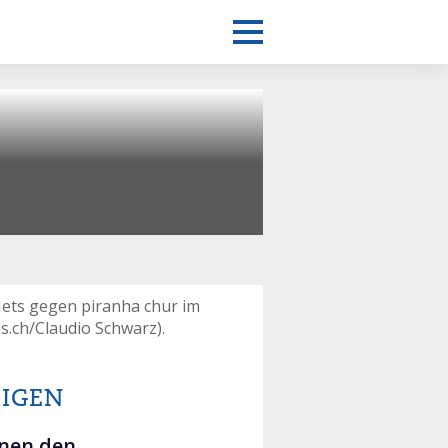
 Jets gegen piranha chur im
s.ch/Claudio Schwarz).
DIGEN
nnen den