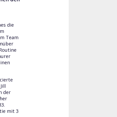
hes die
am
dem Team
enüber
Routine
hurer
einen
cierte
ill
n der
her
33.
tie mit 3