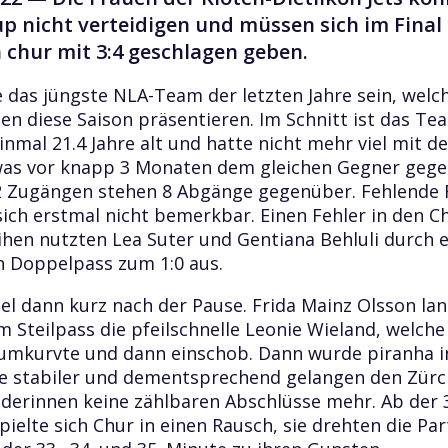
p nicht verteidigen und müssen sich im Final
 chur mit 3:4 geschlagen geben.
e das jüngste NLA-Team der letzten Jahre sein, welc
uen diese Saison präsentieren. Im Schnitt ist das Te
inmal 21.4 Jahre alt und hatte nicht mehr viel mit 
was vor knapp 3 Monaten dem gleichen Gegner geg
2 Zugängen stehen 8 Abgänge gegenüber. Fehlende 
ich erstmal nicht bemerkbar. Einen Fehler in den C
ihen nutzten Lea Suter und Gentiana Behluli durch 
 Doppelpass zum 1:0 aus.
fiel dann kurz nach der Pause. Frida Mainz Olsson lan
 Steilpass die pfeilschnelle Leonie Wieland, welche J
mkurvte und dann einschob. Dann wurde piranha i
e stabiler und dementsprechend gelangen den Zürc
derinnen keine zählbaren Abschlüsse mehr. Ab der 
pielte sich Chur in einen Rausch, sie drehten die Par