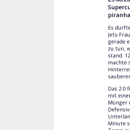
Supercu
piranha
Es dürft
Jets-Fra
gerade e
zu tun, 
stand. 1
machte s
Hinterre
sauberen
Das 2:0 
mit einem
Münger u
Defensiv
Unterlän
Minute s