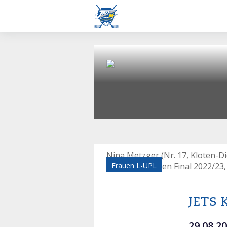
Nina Metzger (Nr. 17, Kloten-Di
Supercup Frauen Final 2022/23, 
Frauen L-UPL
JETS
29.08.2