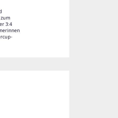
d
s zum
er 3:4
dnerinnen
ercup-