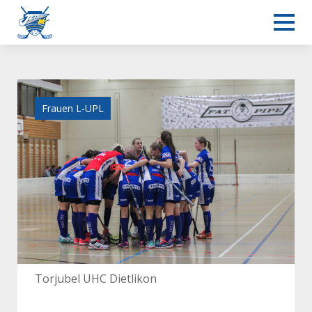
Frauen L-UPL
Torjubel UHC Dietlikon