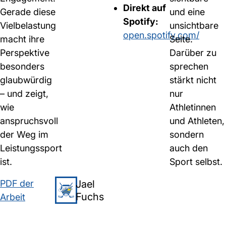
Direkt auf
Gerade diese
und eine
Spotify:
Vielbelastung
unsichtbare
open.spotify.com/
macht ihre
Seite.
Perspektive
Darüber zu
besonders
sprechen
glaubwürdig
stärkt nicht
– und zeigt,
nur
wie
Athletinnen
anspruchsvoll
und Athleten,
der Weg im
sondern
Leistungssport
auch den
ist.
Sport selbst.
Jael
PDF der
Fuchs
Arbeit