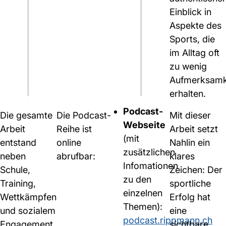
Einblick in
Aspekte des
Sports, die
im Alltag oft
zu wenig
Aufmerksamk
erhalten.
Podcast-
Die gesamte
Die Podcast-
Mit dieser
Webseite
Arbeit
Reihe ist
Arbeit setzt
(mit
entstand
online
Nahlin ein
zusätzlichen
neben
abrufbar:
klares
Infomationen
Schule,
Zeichen: Der
zu den
Training,
sportliche
einzelnen
Wettkämpfen
Erfolg hat
Themen):
und sozialem
eine
podcast.rippmann.ch
Engagement.
sichtbare