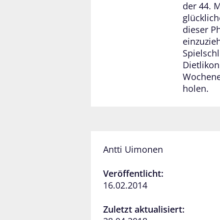
der 44. 
glücklic
dieser P
einzuzie
Spielsch
Dietliko
Wochenen
holen.
Antti Uimonen
Veröffentlicht:
16.02.2014
Zuletzt aktualisiert: