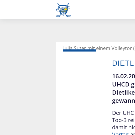
Julia Suter mit einem Volleytor 
Frauen L-UPL
DIET
16.02.2
UHCD ge
Dietlik
gewanne
Der UHC 
Top-3 re
damit ni
Vortag
an