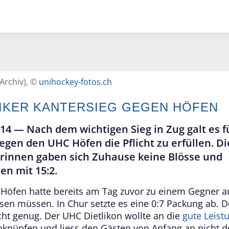
(Archiv), ©
unihockey-fotos.ch
LIKER KANTERSIEG GEGEN HÖFEN
014 —
Nach dem wichtigen Sieg in Zug galt es f
gen den UHC Höfen die Pflicht zu erfüllen. Di
erinnen gaben sich Zuhause keine Blösse und
n mit 15:2.
Höfen hatte bereits am Tag zuvor zu einem Gegner a
isen müssen. In Chur setzte es eine 0:7 Packung ab. 
cht genug. Der UHC Dietlikon wollte an die
gute Leis
knüpfen und liess den Gästen von Anfang an nicht d