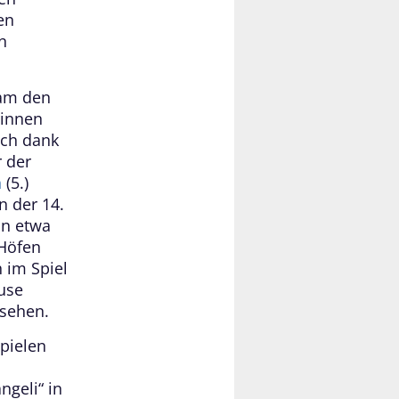
en
n
eam den
rinnen
uch dank
 der
a
(5.)
n der 14.
in etwa
 Höfen
 im Spiel
ause
ssehen.
spielen
ngeli“ in