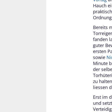
Hauch ei
praktisch
Ordnung
Bereits 
Torreige
fanden l
guter Be
ersten P
sowie
Ni
Minute be
der selb
Torhüter
zu halte
liessen 
Erst im 
und setzt
Verteidi