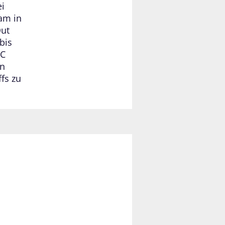
ei
eam in
Out
bis
HC
en
fs zu