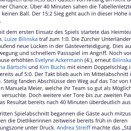
ner Chance. Über 40 Minuten sahen die Tabellenletzt
 keinen Ball. Der 15:2 Sieg geht auch in dieser Höhe i
.
mit dem ersten Einsatz des Spiels startete das Heimt
n.
Luize Bilinska
traf zum 1:0. Die Zürcher Unterlände
aufend neue Lücken in der Gästeverteidigung. Dies a
wegung und schnellem Passspiel im Angriff. Noch vor
ause erhöhten
Evelyne Ackermann
(4.), erneut
Bilinsk
na Bärtschi
und
Kim Buchs
mit einem Doppelschlag i
reits auf 5:0. Der Takt blieb auch im Mittelabschnitt 
e. Stetig fanden Abschlüsse den Weg auf das Tor von
in Manuela Meier, welche ihr Team so gut als Möglich
n versuchte. Doch weitere vier Tore bis zur zweiten P
das Resultat bereits nach 40 Minuten überdeutlich au
dritten Spielabschnitt begannen die Gäste auch mitzu
en die Dietlikerinnen zeitweise bereits früh in deren
gungszone unter Druck.
Andrea Streiff
machte das „Stä