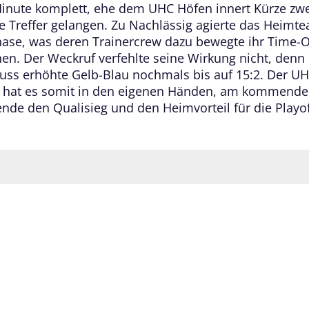
Minute komplett, ehe dem UHC Höfen innert Kürze zw
he Treffer gelangen. Zu Nachlässig agierte das Heimt
hase, was deren Trainercrew dazu bewegte ihr Time-
hen. Der Weckruf verfehlte seine Wirkung nicht, denn 
luss erhöhte Gelb-Blau nochmals bis auf 15:2. Der U
n hat es somit in den eigenen Händen, am kommend
de den Qualisieg und den Heimvorteil für die Playof