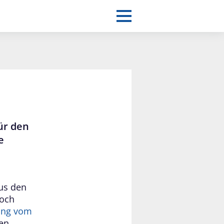
ür den
e
us den
Doch
tung vom
en