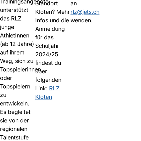
Trainingsangebote
Standort
an
unterstützt
Kloten? Mehr
rlz@jets.ch
das RLZ
Infos und die
wenden.
junge
Anmeldung
AthletInnen
für das
(ab 12 Jahre)
Schuljahr
auf ihrem
2024/25
Weg, sich zu
findest du
Topspielerinnen
über
oder
folgenden
Topspielern
Link:
RLZ
zu
Kloten
entwickeln.
Es begleitet
sie von der
regionalen
Talentstufe