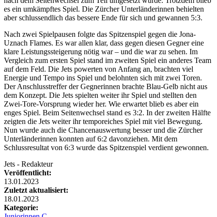
nach dem Seitenwechsel zum Teil umgesetzt wurde. Trotzdem blieb
es ein umkämpftes Spiel. Die Zürcher Unterländerinnen behielten
aber schlussendlich das bessere Ende für sich und gewannen 5:3.
Nach zwei Spielpausen folgte das Spitzenspiel gegen die Jona-
Uznach Flames. Es war allen klar, dass gegen diesen Gegner eine
klare Leistungssteigerung nötig war – und die war zu sehen. Im
Vergleich zum ersten Spiel stand im zweiten Spiel ein anderes Team
auf dem Feld. Die Jets powerten von Anfang an, brachten viel
Energie und Tempo ins Spiel und belohnten sich mit zwei Toren.
Der Anschlusstreffer der Gegnerinnen brachte Blau-Gelb nicht aus
dem Konzept. Die Jets spielten weiter ihr Spiel und stellten den
Zwei-Tore-Vorsprung wieder her. Wie erwartet blieb es aber ein
enges Spiel. Beim Seitenwechsel stand es 3:2. In der zweiten Hälfte
zeigten die Jets weiter ihr temporeiches Spiel mit viel Bewegung.
Nun wurde auch die Chancenauswertung besser und die Zürcher
Unterländerinnen konnten auf 6:2 davonziehen. Mit dem
Schlussresultat von 6:3 wurde das Spitzenspiel verdient gewonnen.
Jets - Redakteur
Veröffentlicht:
13.01.2023
Zuletzt aktualisiert:
18.01.2023
Kategorie:
Juniorinnen C