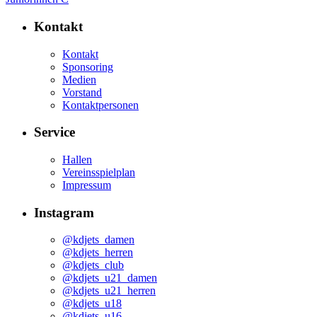
Kontakt
Kontakt
Sponsoring
Medien
Vorstand
Kontaktpersonen
Service
Hallen
Vereinsspielplan
Impressum
Instagram
@kdjets_damen
@kdjets_herren
@kdjets_club
@kdjets_u21_damen
@kdjets_u21_herren
@kdjets_u18
@kdjets_u16