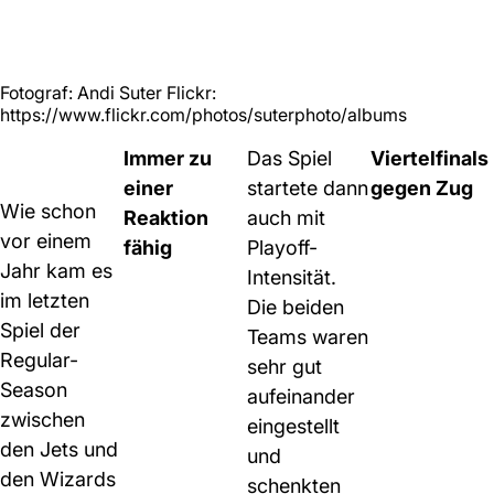
Fotograf: Andi Suter Flickr:
https://www.flickr.com/photos/suterphoto/albums
Immer zu
Das Spiel
Viertelfinals
einer
startete dann
gegen Zug
Wie schon
Reaktion
auch mit
vor einem
fähig
Playoff-
Jahr kam es
Intensität.
im letzten
Die beiden
Spiel der
Teams waren
Regular-
sehr gut
Season
aufeinander
zwischen
eingestellt
den Jets und
und
den Wizards
schenkten