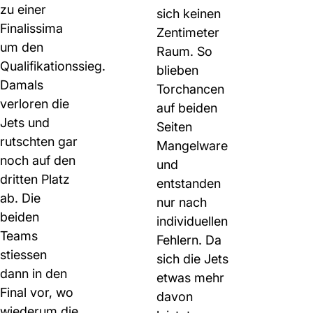
zu einer
sich keinen
Finalissima
Zentimeter
um den
Raum. So
Qualifikationssieg.
blieben
Damals
Torchancen
verloren die
auf beiden
Jets und
Seiten
rutschten gar
Mangelware
noch auf den
und
dritten Platz
entstanden
ab. Die
nur nach
beiden
individuellen
Teams
Fehlern. Da
stiessen
sich die Jets
dann in den
etwas mehr
Final vor, wo
davon
wiederum die