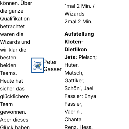
können. Über
1mal 2 Min. /
die ganze
Wizards
Qualifikation
2mal 2 Min.
betrachtet
Aufstellung
waren die
Kloten-
Wizards und
Dietlikon
wir klar die
Jets:
Pleisch;
besten
Peter
Huter,
beiden
Gasser
Matsch,
Teams.
Gattiker,
Heute hat
Schöni, Jael
sicher das
Fassler; Enya
glücklichere
Fassler,
Team
Vaerini,
gewonnen.
Chantal
Aber dieses
Renz, Hess,
Glück haben