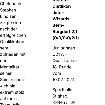
Chefcoach
Dietlikon
Stephan
Jets –
Eiholzer
Wizards
zeigte sich
Bern-
nach der
Burgdorf 2:1
erfolgreichen
(0:0/0:0/2:1)
Qualifikation
sehr
Juniorinnen
zufrieden mit
U21 A –
der
Qualifikation
Mentalität
18. Runde
seiner
vom
Spielerinnen:
10.02.2024
«Ich bin
Sporthalle
extrem stolz
Stighag,
auf mein
Kloten / 134
Team. Wir